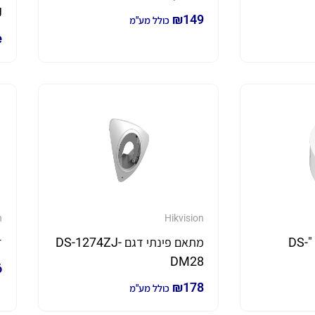
J
₪
149
כולל מע"מ
e
n
Hikvision
קופסת חיבורים דגם "DS-
מתאם פינתי דגם DS-1274ZJ-
ז
DM28
6
₪
178
כולל מע"מ