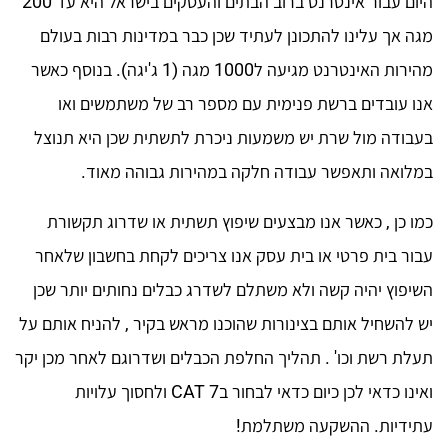
היום עבור אינטרנט ברוב הבתים והעסקים בישראל היא עד 200
מגה אך עלינו להתכונן לעתיד שכן כבר במדינות רבות בעולם
מהירות האינטרנט מגיעה ל1000 מגה (1 ג'יגה). בנוסף כאשר
אנו עובדים ברשת פנימית עם מספר רב של משתמשים ואו
בעבודה מול שרת יש משמעות ניכרת לתשתית שכן היא תנוצל
במלואה ותאפשר עבודה חלקה במהירות גבוהה מאוד.
כמו כן , כאשר אנו מבצעים שיפוץ תשתית או שדרוג תקשורת
עבור בית פרטי או בית עסק אנו צריכים לקחת בחשבון שלאחר
השיפוץ יהיה קשה ולא משתלם לשדרג כבלים נחותים יותר שכן
יש להשחיל אותם בצינורות שהוכנו מראש בקיר , להניח אותם על
תעלת רשת וכו' . תהליך החלפת הכבלים ושדרוגם לאחר מכן יקר
ואינו כדאי לכן כיום כדאי לבחור בCAT 7 ולחסוך עלויות
עתידיות. ההשקעה משתלמת!