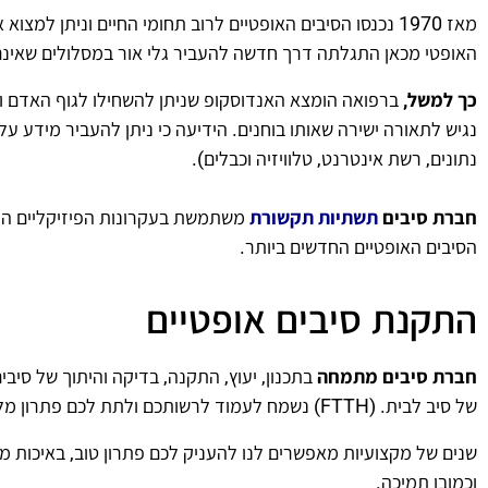
מאז 1970
נכנסו הסיבים האופטיים לרוב תחומי החיים וניתן למצו
האופטי מכאן התגלתה דרך חדשה להעביר גלי אור במסלולים שאינם 
כך למשל,
ברפואה הומצא האנדוסקופ שניתן להשחילו לגוף האדם ו
נגיש לתאורה ישירה שאותו בוחנים. הידיעה כי ניתן להעביר מידע 
נתונים, רשת אינטרנט, טלוויזיה וכבלים).
חברת סיבים
תשתיות תקשורת
משתמשת בעקרונות הפיזיקליים המו
הסיבים האופטיים החדשים ביותר.
התקנת סיבים אופטיים
חברת סיבים מתמחה
בתכנון, יעוץ, התקנה, בדיקה והיתוך של סי
של סיב לבית. (FTTH) נשמח לעמוד לרשותכם ולתת לכם פתרון מלא לצרכי התקשורת שלכם.
שנים של מקצועיות מאפשרים לנו להעניק לכם פתרון טוב, באיכות מ
וכמובן תמיכה.