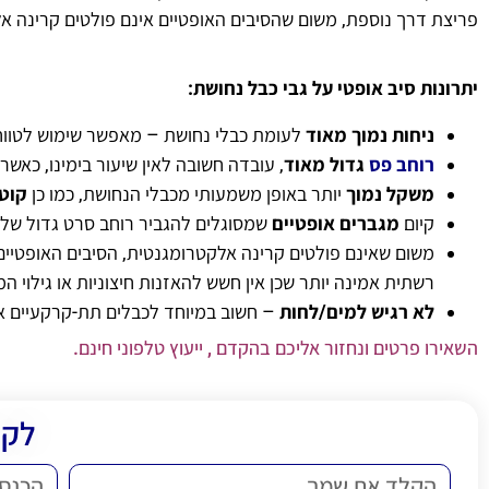
פריצת דרך נוספת, משום שהסיבים האופטיים אינם פולטים קרינה אל
יתרונות סיב אופטי על גבי כבל נחושת:
ניחות נמוך מאוד
לעומת כבלי נחושת – מאפשר שימוש לטווחי
רוחב פס
גדול מאוד
, עובדה חשובה לאין שיעור בימינו, כא
משקל נמוך
יותר באופן משמעותי מכבלי הנחושת, כמו כן
קוט
קיום
מגברים אופטיים
שמסוגלים להגביר רוחב סרט גדול של
משום שאינם פולטים קרינה אלקטרומגנטית, הסיבים האופטיי
רשתית אמינה יותר שכן אין חשש להאזנות חיצוניות או גילוי ה
לא רגיש למים/לחות
– חשוב במיוחד לכבלים תת-קרקעיים או
השאירו פרטים ונחזור אליכם בהקדם , ייעוץ טלפוני חינם.
לקב