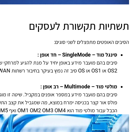
תשתיות תקשורת לעסקים
הסיבים האופטים מתפצלים לשני סוגים:
סינגל מוד – SingleMode – חד אופן :
OS2 או OS1 או OS סיב זה נפוץ בעיקר בחיבור רשתות WAN , בין ערים ,בין מדינות ובכבלים תת ימיים, אך לא רק.
מולטי מוד – Multimode – רב אופן :
הכבל עבור מולטי מוד הוא OM1 OM2 OM3 OM4 ואף OM5 . סיבים אלה נפוצים בשימוש במיוחד ברשתות מקומיות, בתוך בניינים או בין בניינים סמוכים.