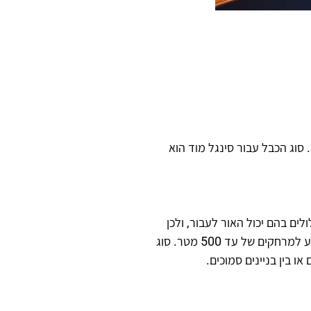
באופן יחיד על מנת להגיע למרחקי שידור ארוכים של מעל 100 קילומטרים. תעבורת נתונים של 100 ג'יגה. סוג הכבל עבור סינגל מוד הוא
Single כיוון שבסיב כזה קיימים מספר מסלולים בהם יכול האור לעבור, ולכן
פולס אור קצר בכניסה ימרח במוצא, מה שמגביל את קצב התקשורת בסיב ואת מרחק השידור. בסיבים אלו משתמשים להעברת מידע למרחקים של עד 500 מטר. סוג