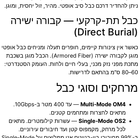
ניתן להחדיר דרכם כבל סיב אופטי. מהיר, זול יחסית, ומוגן.
כבל תת-קרקעי — קבורה ישירה
(Direct Burial)
כאשר אין צינורות קיימים, חופרים תעלה ומניחים כבל אופטי
מוגן לקבורה ישירה (Armored Fiber). הכבל מוגן בשכבת
מתכת מפני נזק מכני, בעלי חיים ולחות. העומק הסטנדרטי:
60–80 ס"מ בהתאם לדרישות.
מרחקים וסוגי כבל
Multi-Mode OM4
— עד 400 מטר ב-10Gbps.
מתאים לחצרות ומתחמים קטנים.
Single-Mode OS2
— עשרות קילומטרים. מתאים
לכל מרחק, מקמפוס קטן ועד חיבורים עירוניים.
ב-99% מחיבורי בין-בניינים אנו ממליצים על Single-Mode