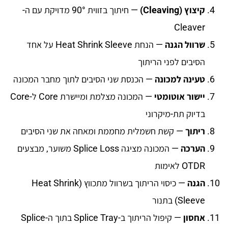
קיצוץ (Cleaving)
— חיתוך בזווית 90° מדויקת עם ה-
Cleaver
שרוול הגנה
— הנחת Heat Shrink Sleeve על אחד
הסיבים לפני הריתוך
טעינה למכונה
— הכנסת שני הסיבים לתוך מחבר המכונה
יישור אוטומטי
— המכונה מצלמת ומיישרת Core ל-Core
בדיוק תת-מיקרוני
ריתוך
— קשת חשמלית מחממת ומאחה את שני הסיבים
הערכה
— המכונה מציגה Splice Loss משוער, מבצעים
OTDR לאימות
הגנה
— כיסוי הריתוך בשרוול מתכווץ (Heat Shrink
Sleeve) בתנור
אחסון
— קיפול הריתוך ב-Splice Tray בתוך ה-Splice