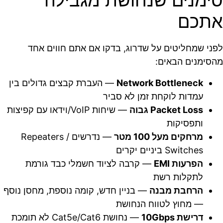
סימנים שנחושת מגבילה
אתכם
לפני שמחליטים על שדרוג, בדקו אם אתם חווים אחד
מהסימנים הבאים:
Network Bottleneck
— העברת קבצים גדולים בין
עמדות לוקחת זמן לא סביר
Packet Loss גבוה
— שיחות VoIP/וידאו עם קפיצות
ותפסיקות
מרחקים מעל 100 מטר
— נדרשים Repeaters /
Switches ביניים יקרים
הפרעות EMI
— קרבה לציוד חשמלי כבד גורמת
לתקלות רשת
הרחבת מבנה
— בניין חדש, קומה נוספת, מחסן נוסף
— מחוץ לטווח הנחושת
דרישת 10Gbps
— נחושת Cat5e/Cat6 לא תומכת