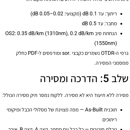
ריתוך: עד 0.1 dB (מקצועי: 0.02–0.05 dB)
מחבר: עד 0.5 dB
הנחתת סיב OS2: 0.35 dB/km (1310nm), 0.2 dB/km
(1550nm)
גרפי ה-OTDR נשמרים כקבצי .sor ומודפסים ל-PDF כחלק
ממסמכי המסירה.
שלב 5: הדרכה ומסירה
מסירה ללא תיעוד היא לא מסירה. ללקוח נמסר תיק מסירה הכולל:
תוכנית As-Built — מפה מצוינת של מסלולי הכבל ומיקומי
ריתוכים
טבלת חיבורים — כל כבל עם מספר, קצה A, קצה B, אורך,