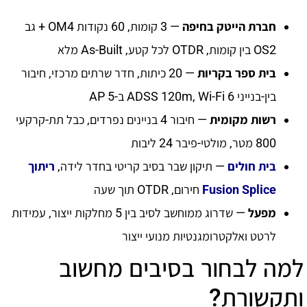
חברת הייטק בחיפה
— 3 קומות, 60 נקודות OM4 + גב
OS2 בין קומות, OTDR לכל קטע, As-Built מלא
בית ספר בקריות
— 20 כיתות, חדר שרתים מרכזי, חיבור
בין-בנייני ADSS 120m, Wi-Fi 6 ב-5 AP
רשות מקומית
— חיבור 4 בניינים נפרדים, כבל תת-קרקעי
800 מטר, מולטי-פיבר 24 ליבות
בית חולים
— תיקון שבר בסיב קריטי בחדר לידה,
ריתוך
Fusion Splice
חירום, OTDR תוך שעה
מפעל
— שדרוג ממוחשב לסיב בין 5 מחלקות ייצור, עמידות
לרטט ואלקטרומגנטיות מנועי ייצור
למה לבחור בסיבים מחשוב
ותקשורת?