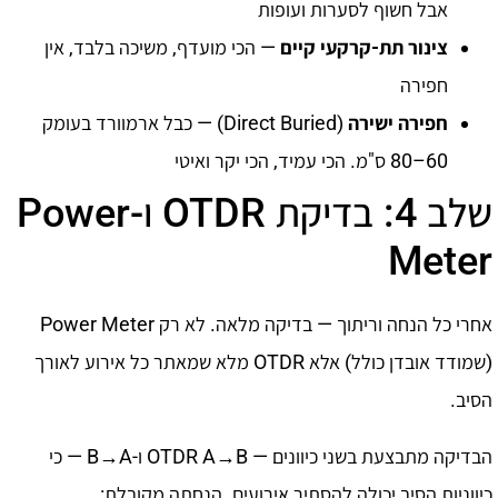
אבל חשוף לסערות ועופות
צינור תת-קרקעי קיים
— הכי מועדף, משיכה בלבד, אין
חפירה
חפירה ישירה
(Direct Buried) — כבל ארמוורד בעומק
60–80 ס"מ. הכי עמיד, הכי יקר ואיטי
שלב 4: בדיקת OTDR ו-Power
Meter
אחרי כל הנחה וריתוך — בדיקה מלאה. לא רק Power Meter
(שמודד אובדן כולל) אלא OTDR מלא שמאתר כל אירוע לאורך
הסיב.
הבדיקה מתבצעת בשני כיוונים — OTDR A→B ו-B→A — כי
כיווניות הסיב יכולה להסתיר אירועים. הנחתה מקובלת: