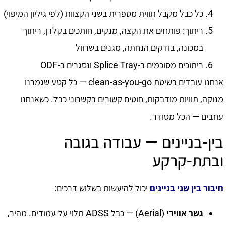
כל כבל מקבל תווית מספרית בשני הקצוות (לפי גיליון המיפוי)
ריתוך: פותחים את הקצה, מנקים, חותכים בקלדן, ריתוך
במכונה, בודקים הנחתה, מגנים בשרוול
ריתוכים מסוכמים ב-Splice Tray ונסגרים ב-ODF
אנחנו עובדים בשיטת clean-as-you-go — כל קטע שגמרנו
מנוקה, תוויות מודבקות, חוטים קשורים בקשרוני כבל. כשאנחנו
עוזבים — הכל מסודר.
בין-בניינים — עבודה בגובה
ובתת-קרקע
חיבור בין שני בניינים
יכול להיעשות בשלוש דרכים:
גשר אווירי
(Aerial) — כבל ADSS תלוי על עמודים. מהיר,