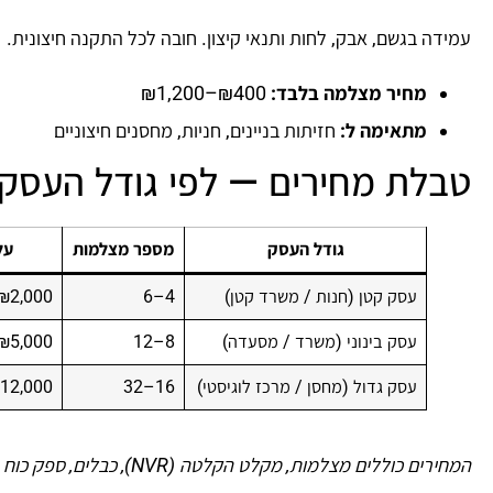
עמידה בגשם, אבק, לחות ותנאי קיצון. חובה לכל התקנה חיצונית.
מחיר מצלמה בלבד:
₪400–₪1,200
מתאימה ל:
חזיתות בניינים, חניות, מחסנים חיצוניים
טבלת מחירים — לפי גודל העסק
גודל העסק
מספר מצלמות
על
עסק קטן (חנות / משרד קטן)
4–6
₪2,000–₪5,000
עסק בינוני (משרד / מסעדה)
8–12
₪5,000–₪12,000
עסק גדול (מחסן / מרכז לוגיסטי)
16–32
,000–₪35,000
המחירים כוללים מצלמות, מקלט הקלטה (NVR), כבלים, ספק כוח וחומרי התקנה. לא כוללים מנוי לאחסון ענן אם נדרש.