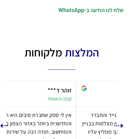
שלח לנו הודעה ב-WhatsApp
המלצות
מלקוחות
זוהר ד***
ז
קונה מאומת
ק
ברר
אין לי ספק שחברת סיבים היא החברה הטובה
א
בבניין
והחדשנית ביותר באזור הצפון בתחום התקשורת
ו
עליו
והמיחשוב. תודה רבה על שירות מצוין ותמיכה
ו