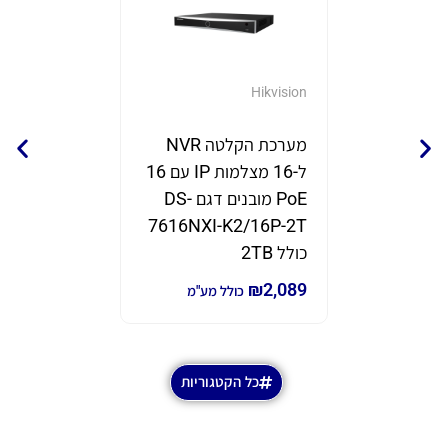
GrandStream
Hikvision
מערכת הקלטה NVR
נקודת 
ל-16 מצלמות IP עם 16
תוצרת eam
PoE מובנים דגם DS-
דגם GWN7670
7616NXI-K2/16P-2T
₪
690
₪
980
כ
כולל 2TB
₪
2,089
כולל מע"מ
כל הקטגוריות