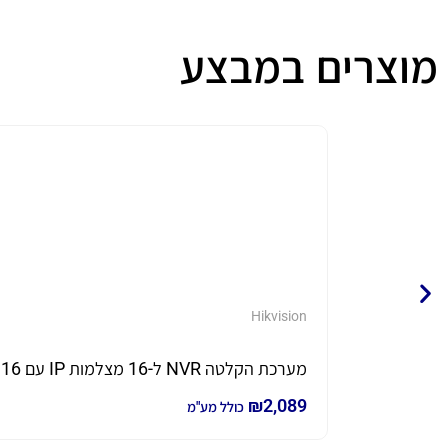
מוצרים במבצע
Hikvision
מערכת הקלטה NVR ל-16 מצלמות IP עם 16 PoE מובנים דגם DS-7616NXI-K2/16P-2T כולל 2TB
₪
2,089
כולל מע"מ