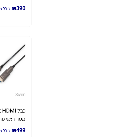
להשחלות
₪
390
כולל מ
Sivim
מטר ראש פר
להשחלות
₪
499
כולל מ