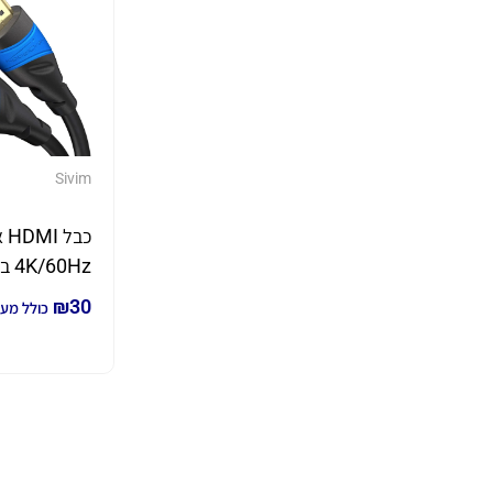
Sivim
כבל
מטר
₪
30
כולל מע