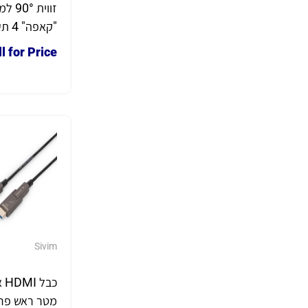
זווית 
"קאפה
לשימוש פנימי
l for Price
Sivim
מטר ראש פר