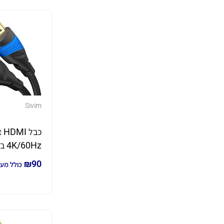
Sivim
כבל
מטר
₪
90
כולל מע