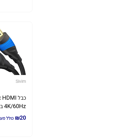
Sivim
כבל
מטר
₪
20
כולל מע