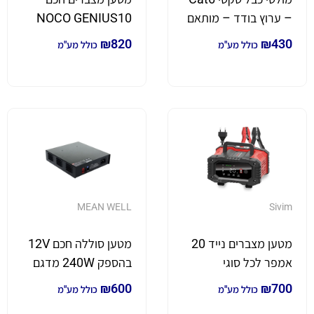
– ערוץ בודד – מותאם
NOCO GENIUS10
לאירועים בשטח
₪
820
₪
430
כולל מע"מ
כולל מע"מ
MEAN WELL
Sivim
מטען מצברים נייד 20
מטען סוללה חכם 12V
אמפר לכל סוגי
בהספק 240W מדגם
המצברים 12V/24V
ENC-240-12 מבית
₪
600
₪
700
כולל מע"מ
כולל מע"מ
MeanWell