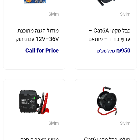
Sivim
Sivim
כבל טקטי Cat6A –
מודול הגנה מתוכנת
ערוץ בודד – מותאם
12V–36V עם ניתוק
לפרויקטים בשטח
אוטומטי ותצוגת LED
Call for Price
₪
950
כולל מע"מ
Sivim
Sivim
מולטי כבל טקטי Cat6
מטען מצברים חכם