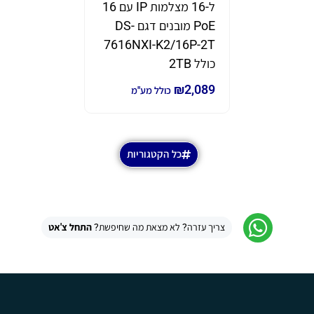
ל-16 מצלמות IP עם 16
תוצרת eam
PoE מובנים דגם DS-
דגם GWN7670
7616NXI-K2/16P-2T
₪
690
₪
980
כ
כולל 2TB
₪
2,089
כולל מע"מ
כל הקטגוריות
צריך עזרה? לא מצאת מה שחיפשת?
התחל צ'אט