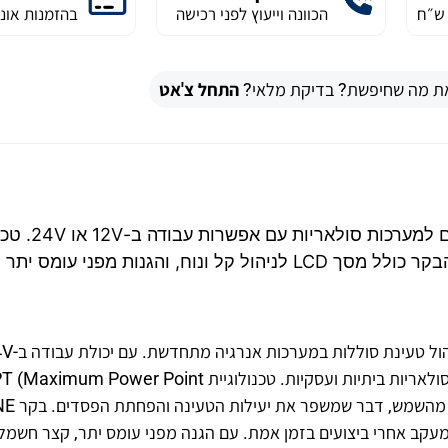
הכוונה וייעוץ לפני רכישה
בהזמנות אונל
ת מה שחיפשת? בדיקת מלאי?
התחל צ'אט
בקר טעינה 50A MPPT מבית SRNE הוא פתר
MPPT מבטיחה טעינה אופטימלית עם יעילות גבוהה. הבקר כולל מסך LCD לניהול קל ונוח, והגנות מפני עו
12V, הבקר מתאים למגוון רחב של אפליקציות, כולל מערכות סולאריות ביתיות ועסקיות. טכנולוגיית er Point
Tracking) מאפשרת ניצול מקסימלי של הא
המערכת ומעקב אחרי ביצועים בזמן אמת. עם הגנה מפני עומס יתר, קצר חשמל