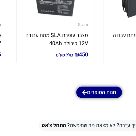
m
Sivim
בר עופרת SLA מתח עבודה
מצבר עופרת SLA מתח עבודה
12V קיבולת 40Ah
2V
5
₪
450
כולל מע"מ
חנות המוצרים
יך עזרה? לא מצאת מה שחיפשת?
התחל צ'אט