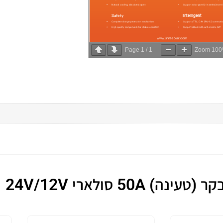
Page
1
/
1
Zoom
10
 50A סולארי 24V/12V