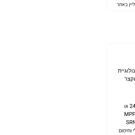
יין באתר
ון מושלם למערכות סולאריות עם אפשרות עבודה ב-12V או 24V. טכנולוגיית
מס יתר וקצר
בקר טעינה 50A MPPT מבית SRNE הוא פתרון אידיאלי לניהול טעינת סוללות במערכות אנרגיה מתחדשת. עם יכולת עבודה ב-24V או
MPPT (Maximum Pow
נרגיה המתקבלת מהשמש, דבר שמשפר את יעילות הטעינה והפחתת הפסדים. בקר SRNE
י וחימום