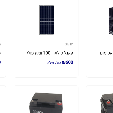
m
Sivim
פאנל סולארי 100 וואט פולי
פ
0
₪
600
כולל מע"מ