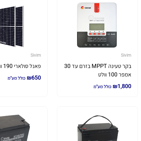
Sivim
Sivim
בקר טעינה MPPT בזרם עד 30
פאנל סולארי 190 וואט מונו
אמפר 100 וולט
₪
650
כולל מע"מ
₪
1,800
כולל מע"מ