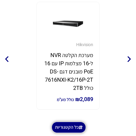
GrandStream
Hikvision
מערכת הקלטה NVR
נקודת 
ל-16 מצלמות IP עם 16
תוצרת eam
PoE מובנים דגם DS-
דגם GWN7670
7616NXI-K2/16P-2T
₪
690
₪
980
כ
כולל 2TB
₪
2,089
כולל מע"מ
כל הקטגוריות