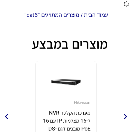
עמוד הבית
/ מוצרים המתויגים “cat6”
מוצרים במבצע
GrandStream
Hikvision
מערכת הקלטה NVR
נקודת 
ל-16 מצלמות IP עם 16
תוצרת eam
PoE מובנים דגם DS-
דגם GWN7670