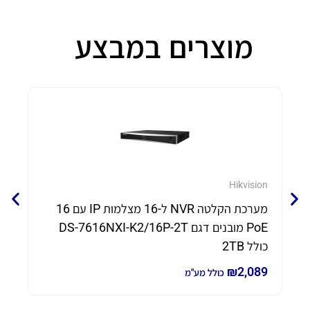
מוצרים במבצע
eam
Hikvision
מערכת הקלטה NVR ל-16 מצלמות IP עם 16
PoE מובנים דגם DS-7616NXI-K2/16P-2T
70
כולל 2TB
80
₪
2,089
כולל מע"מ