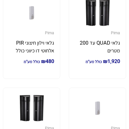
Pima
Pima
גלאי QUAD עד 200
גלאי וילון חיצוני PIR
מטרים
אלחוטי דו כיווני כולל
הגנת Anti Mask דגם
₪
480
₪
1,920
כולל מע"מ
כולל מע"מ
DCD743
Pima
Pima