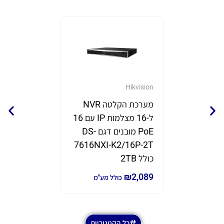
GrandStream
Hikvision
מערכת הקלטה NVR
נקודת 
ל-16 מצלמות IP עם 16
תוצרת eam
PoE מובנים דגם DS-
דגם GWN7670
7616NXI-K2/16P-2T
₪
690
₪
980
כ
כולל 2TB
₪
2,089
כולל מע"מ
כל הקטגוריות