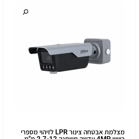
מצלמת אבטחה צינור LPR לזיהוי מספרי
רישוי 4MP עדשה משתנה 2.7-12 מ"מ