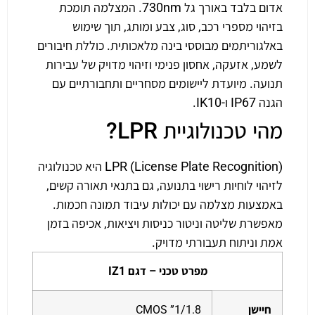
אדום בלבד באורך גל 730nm. המצלמה תומכת
בזיהוי מספרי רכב, סוג, צבע ומותג, תוך שימוש
באלגוריתמים מבוססי בינה מלאכותית. כוללת חיבורים
לשמע, אזעקה, אחסון פנימי וזיהוי מדויק של עבירות
תנועה. מיועדת ליישומים מסחריים ותחבורתיים עם
הגנה IP67 ו-IK10.
מהי טכנולוגיית LPR?
LPR (License Plate Recognition) היא טכנולוגיה
לזיהוי לוחיות רישוי בתנועה, גם בתנאי תאורה קשים,
באמצעות מצלמה עם יכולות עיבוד תמונה חכמות.
מאפשרת שליטה וניטור כניסות ויציאות, אכיפה בזמן
אמת וניתוח תעבורתי מדויק.
מפרט טכני – דגם IZ1
חיישן
1/1.8” CMOS