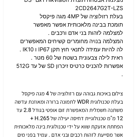
2CD2647G2T-LZS
בעלת רזולוציה של 4MP מגה פיקסל
תומכת בבינה מלאכותית אפשר מאפשר
למצלמה לזהות בני אדם ורכבים .
המצלמה בנויה מחומרים קשיחים המאפשרים
לה להיות עמידה לתנאי חוץ תקן IP67 ו IK10 .
ראית לילה צבעונית בשטח של 60 מטר .
אפשרות להכניס כרטיס זיכרון SD של עד 512G
.
צילום באיכות גבוהה עם רזולוציה של 4 מגה פיקסל
בעלת טכנולוגית WDR לתמונה ברורה ומאוזנת עדשה
משתנה חשמלית המאפשרת זום אופטי בגודל 2.8 עד
12 מ"מ טכנולוגיית דחיסה יעילה של H.265 +
הפחתת אזעקת שווא על ידי טכנולוגית בינה מלאכותית
אשר מסייעת לזהות רכבים ובני אדם . עמיד בפני מים