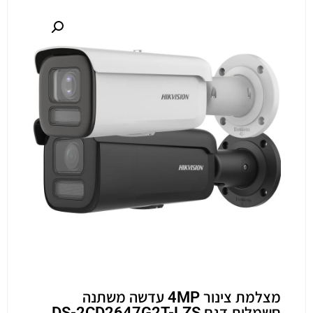
מצלמת צינור 4MP עדשה משתנה
חשמלית דגם DS-2CD2647G2T-LZS