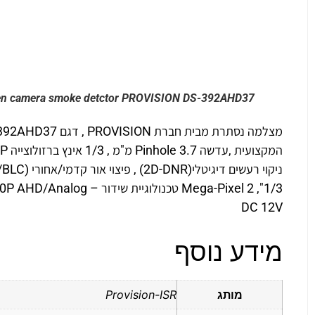
en camera smoke detctor PROVISION DS-392AHD37
DC 12V
מידע נוסף
מותג
Provision-ISR