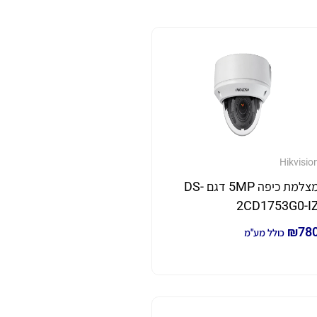
Hikvisio
מצלמת כיפה 5MP דגם DS-
2CD1753G0-I
₪
78
כולל מע"מ