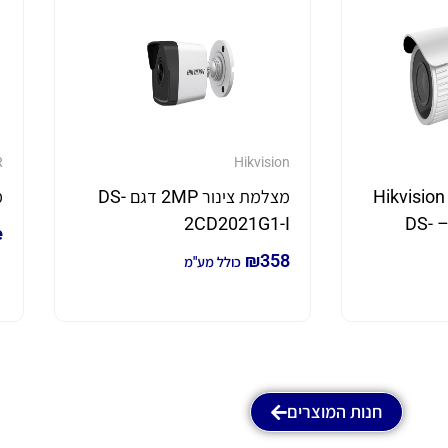
R
Hikvision
ור Hikvision 4MP
מצלמת צינור 2MP דגם DS-
מ
עם עדשה חשמלית – DS-
2CD2021G1-I
e
₪
358
כולל מע"מ
חנות המוצרים