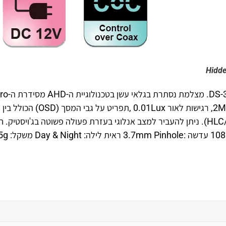
Hidd
מצלמה נסתרת מבית חברת PROVISION , דגם DS-392AHD37. מצלמת נסתרת
המקצועית ,עדשה Pinhole 3.7 מ"מ , 1/3 אינץ ברזולוצייה 2MP, רגישות לאור .01Lux
ניקוי רעשים דיגיטלי(2D-DNR) , פיצוי אור קדמי/אחורי (HLC/BLC). ניתן להעביר למצב אנלוגי בעזרת פעולה פשוטה בג'ויסטיק