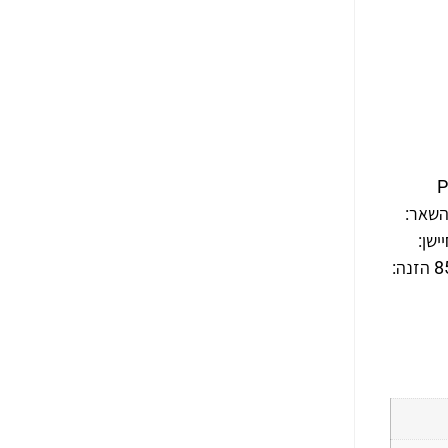
 בגלאי עשן בטכנולוגיית ה-AHD מסידרת ה-Pro
0 ,תפריט על גבי המסך (OSD) הכולל בין השאר:
. חיישן:
1/3", 2 Mega-Pixel טכנולוגיית שידור – 1080P AHD/Analog עדשה :3.7mm Pinhole ראית לילה: Day & Night משקל: 85g הזנה: