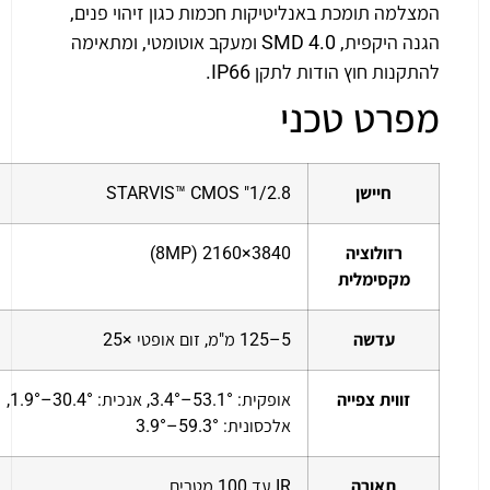
המצלמה תומכת באנליטיקות חכמות כגון זיהוי פנים,
הגנה היקפית, SMD 4.0 ומעקב אוטומטי, ומתאימה
להתקנות חוץ הודות לתקן IP66.
מפרט טכני
חיישן
1/2.8" STARVIS™ CMOS
רזולוציה
3840×2160 (8MP)
מקסימלית
עדשה
5–125 מ"מ, זום אופטי ×25
זווית צפייה
אופקית: 53.1°–3.4°, אנכית: 30.4°–1.9°,
אלכסונית: 59.3°–3.9°
תאורה
IR עד 100 מטרים