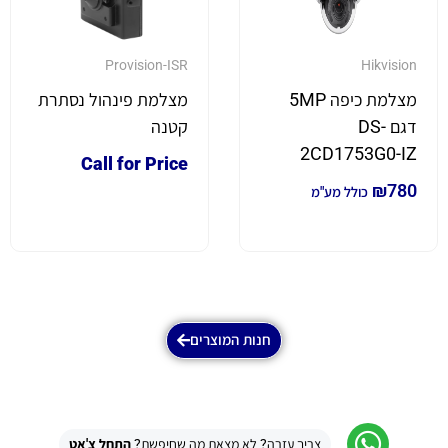
Provision-ISR
Hikvision
מצלמת כיפה 5MP
מצלמת פינהול נסתרת
דגם DS-
קטנה
2CD1753G0-IZ
Call for Price
₪
780
כולל מע"מ
חנות המוצרים
צריך עזרה? לא מצאת מה שחיפשת?
התחל צ'אט