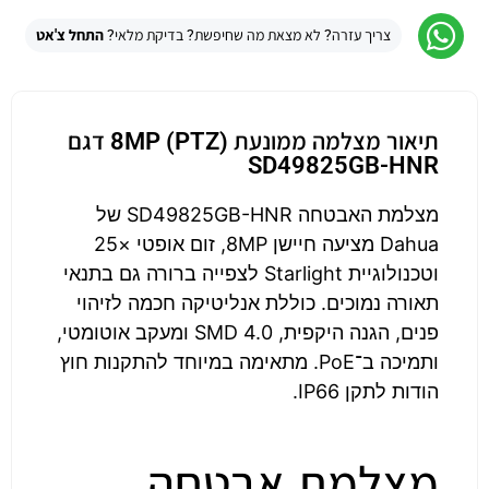
צריך עזרה? לא מצאת מה שחיפשת? בדיקת מלאי?
התחל צ'אט
תיאור מצלמה ממונעת (PTZ) 8MP דגם
SD49825GB-HNR
מצלמת האבטחה SD49825GB-HNR של
Dahua מציעה חיישן 8MP, זום אופטי ×25
וטכנולוגיית Starlight לצפייה ברורה גם בתנאי
תאורה נמוכים. כוללת אנליטיקה חכמה לזיהוי
פנים, הגנה היקפית, SMD 4.0 ומעקב אוטומטי,
ותמיכה ב־PoE. מתאימה במיוחד להתקנות חוץ
הודות לתקן IP66.
מצלמת אבטחה