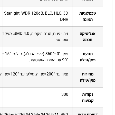
טכנולוגיות
Starlight, WDR 120dB, BLC, HLC, 3D
תמונה
DNR
אנליטיקה
זיהוי פנים, הגנה היקפית, SMD 4.0, מעקב
חכמה
אוטומטי
תנועת
פאן: 0°–360° (ללא הגבלה), טילט: -15°–
פאן/טילט
90° עם הפיכה אוטומטית
מהירות
פאן: עד 200°/שנייה, טילט: עד 120°/שנייה
פאן/טילט
נקודות
300
קבועות
דחיסת וידאו
H.265+/H.265/H.264+/H.264/MJPEG