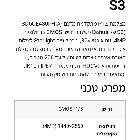
S3
מצלמת PTZ מתקדמת מדגם SD6CE430I-HC(-
S3) של Dahua משלבת חיישן CMOS ברזולוציית
4MP, זום אופטי ×30, וטכנולוגיית Starlight לצילום
איכותי גם בתנאי תאורה נמוכה מאוד. המצלמה כוללת
תאורת אינפרא אדום לטווח של עד 200 מטרים,
דחיסת וידאו HDCVI, תקני עמידות IP67 ו-IK10,
ומתאימה במיוחד להתקנות חוץ מקצועיות.
מפרט טכני
חיישן
1/3" CMOS
רזולוציה
2560×1440 (4MP)
מקסימלית