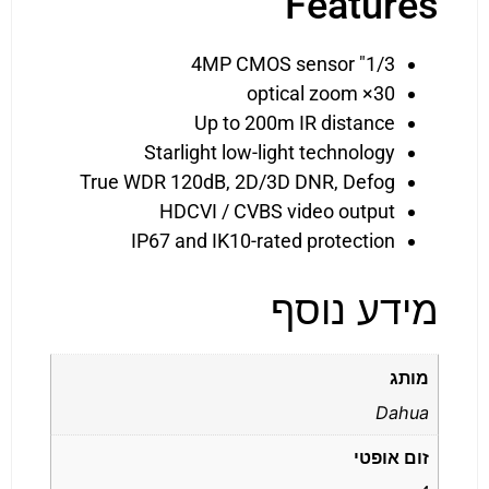
Features
1/3" 4MP CMOS sensor
30× optical zoom
Up to 200m IR distance
Starlight low-light technology
True WDR 120dB, 2D/3D DNR, Defog
HDCVI / CVBS video output
IP67 and IK10-rated protection
מידע נוסף
מותג
Dahua
זום אופטי