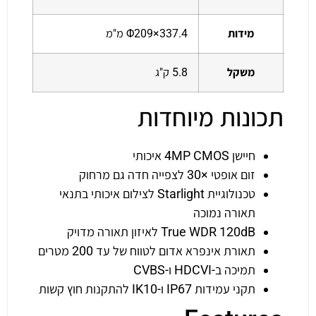
מידות
Φ209×337.4 מ"מ
משקל
5.8 ק"ג
תכונות מיוחדות
חיישן 4MP CMOS איכותי
זום אופטי ×30 לצפייה חדה גם מרחוק
טכנולוגיית Starlight לצילום איכותי בתנאי
תאורה נמוכה
True WDR 120dB לאיזון תאורה מדויק
תאורת אינפרא אדום לטווח של עד 200 מטרים
תמיכה ב-HDCVI ו-CVBS
תקני עמידות IP67 ו-IK10 להתקנות חוץ קשות