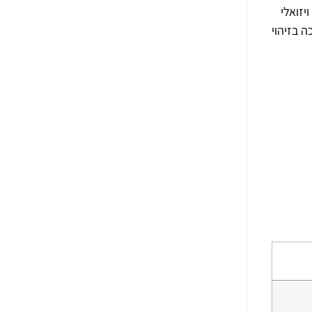
עדשה תרמית 7 מ"מ לבין חיישן ויזואלי
יכה בזיהוי