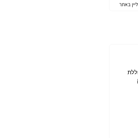
יין באתר
בת חיישן תרמי 7 מ"מ עם חיישן אופטי 4 מ"מ באיכות 4MP, כוללת
ק