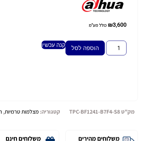
₪
3,600
כולל מע"מ
קנה עכשיו
Alternative:
הוספה לסל
מק"ט
TPC-BF1241-B7F4-S8
קטגוריה:
מצלמות טרמיות
,
ח
משלוחים מהירים
משלוחים חינם