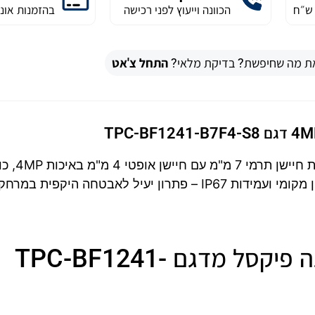
הכוונה וייעוץ לפני רכישה
בהזמנות אונל
ת מה שחיפשת? בדיקת מלאי?
התחל צ'אט
מצלמה תרמית מדגם TPC-BF1241-B7F4-S8 משל
אנליטיקה מתקדמת, ראיית לילה, זיהוי עשן וחום, אחסון מקומי ועמידות IP67 – פתרון יעיל לאבטחה היקפית במרח
מצלמה תרמית היברידית 4 מגה פיקסל מדגם TPC-BF1241-