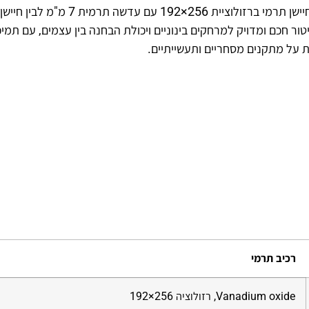
מצלמה תרמית מדגם TPC-BF1241-B7F4-S8 משלבת בין חיישן תרמי ברזולוציית 256×192 עם 
 4 מ"מ. השילוב מאפשר ניטור חכם ומדויק למרחקים בינוניים ויכולת הבחנה בין עצמים, עם תמ
ת על מתקנים מסחריים ותעשייתיים.
רכיב תרמי
Vanadium oxide, רזולוציה 256×192