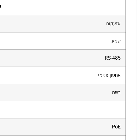
ק
אזעקות
שמע
RS-485
אחסון פנימי
רשת
PoE