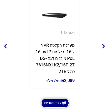
GrandStream
Hikvision
מערכת הקלטה NVR
נקודת 
ל-16 מצלמות IP עם 16
תוצרת eam
PoE מובנים דגם DS-
דגם GWN7670
7616NXI-K2/16P-2T
₪
690
₪
980
כ
כולל 2TB
₪
2,089
כולל מע"מ
כל הקטגוריות