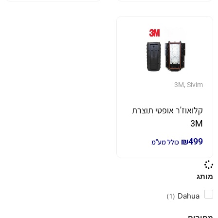
3M
,
Sivim
קלואוז'ר אופטי תוצרת
3M
₪
499
כולל מע"מ
מותג
Dahua
1
מחירים