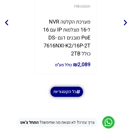
GrandStream
Hikvision
מערכת הקלטה NVR
נקודת 
ל-16 מצלמות IP עם 16
תוצרת eam
PoE מובנים דגם DS-
דגם GWN7670
7616NXI-K2/16P-2T
₪
690
₪
980
כ
כולל 2TB
₪
2,089
כולל מע"מ
כל הקטגוריות
צריך עזרה? לא מצאת מה שחיפשת?
התחל צ'אט