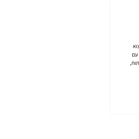
וא
עם
ות,