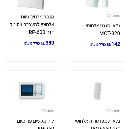
Visonic
מגבר מרחיב טווח
אלחוטי למערכת ויסוניק
גלאי מגנט אלחוטי
דגם RP-600
MCT-320
₪
380
142
₪
כולל מע"מ
כולל מע"מ
Visonic
Visonic
גלאי טמפרטורה אלחוטי
לוח מקשים פרימיום
דגם TMD-560
KP-250