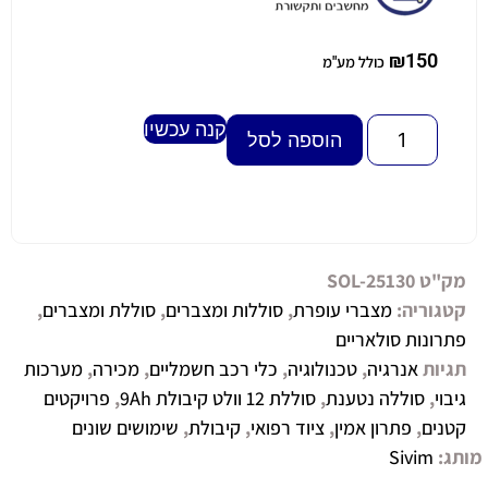
₪
150
כולל מע"מ
קנה עכשיו
Alternative:
הוספה לסל
מק"ט
SOL-25130
קטגוריה:
מצברי עופרת
,
סוללות ומצברים
,
סוללת ומצברים
,
פתרונות סולאריים
תגיות
אנרגיה
,
טכנולוגיה
,
כלי רכב חשמליים
,
מכירה
,
מערכות
גיבוי
,
סוללה נטענת
,
סוללת 12 וולט קיבולת 9Ah
,
פרויקטים
קטנים
,
פתרון אמין
,
ציוד רפואי
,
קיבולת
,
שימושים שונים
מותג:
Sivim