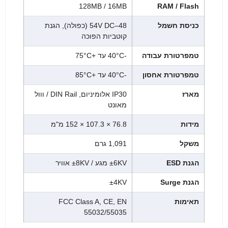
128MB / 16MB
RAM / Flash
כניסת חשמל
48–54V DC (כפולה), הגנת
קוטביות הפוכה
טמפרטורת עבודה
-40°C עד +75°C
טמפרטורת אחסון
-40°C עד +85°C
מארז
IP30 אלומיניום, DIN Rail / ווול
מאונט
מידות
76.8 × 107.3 × 152 מ"מ
משקל
1,091 גרם
הגנת ESD
±6KV מגע / ±8KV אוויר
הגנת Surge
±4KV
תאימות
FCC Class A, CE, EN
55032/55035