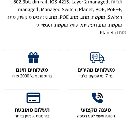
תגיות
,
Layer 2 managed
,
IGS-4215
,
din rail
,
802.3bt
managed
,
Managed Switch
,
Planet
,
POE
,
PoE++
,
Switch
,
מוקשח
,
מתג
,
מתג POE
,
מתג גיגהביט מוקשח
,
מתג
מוקשח
,
מתג תעשייתי
,
סוויץ מוקשח
,
תעשייתי
מותג:
Planet
משלוחים מהירים
משלוחים חינם
עד 7 ימי עסקים בלבד
בהזמנות מעל 2000 ש״ח
מענה מקצועי
תשלום מאובטח
הכוונה וייעוץ לפני רכישה
בהזמנות אונליין באתר