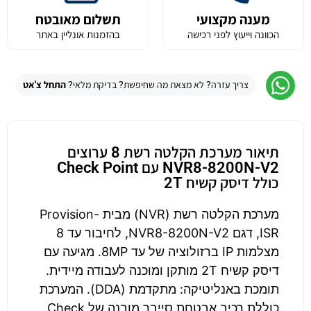
מענה מקצועי
תשלום מאובטח
הכוונה וייעוץ לפני רכישה
בהזמנות אונליין באתר
צריך עזרה? לא מצאת מה שחיפשת? בדיקת מלאי?
התחל צ'אט
תיאור מערכת הקלטה רשת 8 ערוצים
NVR8-8200N-V2 עם Check Point
כולל דיסק קשיח 2T
מערכת הקלטה רשת (NVR) מבית Provision-
ISR, דגם NVR8-8200N-V2, לחיבור עד 8
מצלמות IP ברזולוציה של עד 8MP. מגיעה עם
דיסק קשיח 2T מותקן ומוכנה לעבודה מיידית.
תומכת באנליטיקה: מתקדמת (DDA). המערכת
כוללת רכיב אבטחת סייבר מובנה של Check