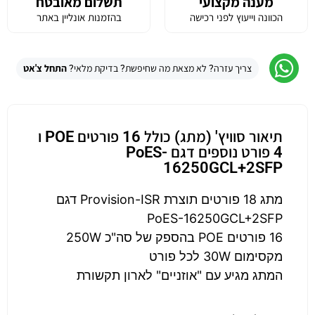
מענה מקצועי
תשלום מאובטח
הכוונה וייעוץ לפני רכישה
בהזמנות אונליין באתר
צריך עזרה? לא מצאת מה שחיפשת? בדיקת מלאי?
התחל צ'אט
תיאור סוויץ' (מתג) כולל 16 פורטים POE ו
4 פורט נוספים דגם PoES-
16250GCL+2SFP
מתג 18 פורטים תוצרת Provision-ISR דגם
PoES-16250GCL+2SFP
16 פורטים POE בהספק של סה"כ 250W
מקסימום 30W לכל פורט
המתג מגיע עם "אוזניים" לארון תקשורת