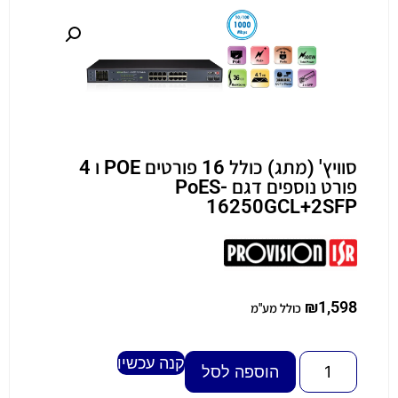
סוויץ' (מתג) כולל 16 פורטים POE ו 4
פורט נוספים דגם PoES-
16250GCL+2SFP
₪
1,598
כולל מע"מ
קנה עכשיו
Alternative:
הוספה לסל