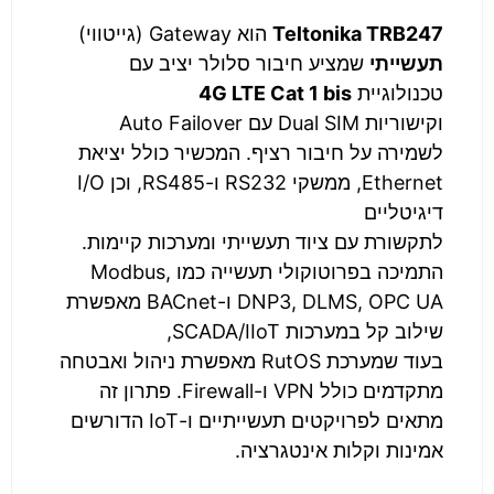
Teltonika TRB247
הוא Gateway (גייטווי)
תעשייתי
שמציע חיבור סלולר יציב עם
טכנולוגיית
4G LTE Cat 1 bis
וקישוריות Dual SIM עם Auto Failover
לשמירה על חיבור רציף. המכשיר כולל יציאת
Ethernet, ממשקי RS232 ו-RS485, וכן I/O
דיגיטליים
לתקשורת עם ציוד תעשייתי ומערכות קיימות.
התמיכה בפרוטוקולי תעשייה כמו Modbus,
DNP3, DLMS, OPC UA ו-BACnet מאפשרת
שילוב קל במערכות SCADA/IIoT,
בעוד שמערכת RutOS מאפשרת ניהול ואבטחה
מתקדמים כולל VPN ו-Firewall. פתרון זה
מתאים לפרויקטים תעשייתיים ו-IoT הדורשים
אמינות וקלות אינטגרציה.