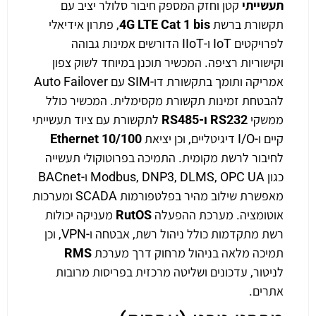
תעשייתי
קטן וחזק המספק חיבור סלולר יציב עם
תקשורת ברשת
4G LTE Cat 1 bis
, פתרון אידיאלי
לפרויקטים IoT ו-IIoT הדורשים אמינות גבוהה
וקישוריות רציפה. המכשיר תוכנן במיוחד לשוק צפון
אמריקה ותומך בתקשורת דו-SIM עם Auto Failover
להבטחת זמינות תקשורת מקסימלית. המכשיר כולל
ממשקי
RS232 ו-RS485
לתקשורת עם ציוד תעשייתי
קיים ו-I/O דיגיטליים, וכן יציאת
Ethernet 10/100
לחיבור לרשת מקומית. התמיכה בפרוטוקולי תעשייה
כגון Modbus, DNP3, DLMS, OPC UA ו-BACnet
מאפשרת שילוב מהיר בפלטפורמות SCADA ומערכות
אוטומציה. מערכת ההפעלה
RutOS
מעניקה יכולות
רשת מתקדמות כולל ניהול רשת, אבטחה ו-VPN, וכן
תמיכה מלאה בניהול מרחוק דרך מערכת
RMS
לניטור, עדכונים ושליטה מרכזית בפריסות מרובות
אתרים.