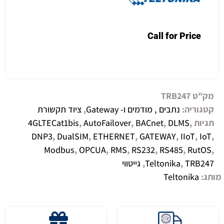
Call for Price
מק"ט
TRB247
קטגוריה:
נתבים , מודמים ו- Gateway
,
ציוד תקשורת
תגיות
,
DLMS
,
BACnet
,
AutoFailover
,
4GLTECat1bis
DNP3
,
DualSIM
,
ETHERNET
,
GATEWAY
,
IIoT
,
IoT
,
Modbus
,
OPCUA
,
RMS
,
RS232
,
RS485
,
RutOS
,
TRB247
,
Teltonika
,
גייטווי
מותג:
Teltonika