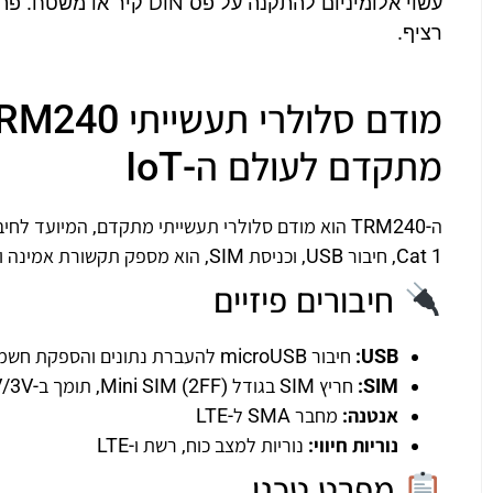
עשוי אלומיניום להתקנה ע
רציף.
מתקדם לעולם ה-IoT
Cat 1, חיבור USB, וכניסת SIM, הוא מספק תקשורת אמינה ובטוחה למגוון יישומים תעשייתיים.
חיבורים פיזיים
USB:
חיבור microUSB להעברת נתונים והספקת חשמל
SIM:
חריץ SIM בגודל Mini SIM (2FF), תומך ב-1.8V/3V
אנטנה:
מחבר SMA ל-LTE
נוריות חיווי:
נוריות למצב כוח, רשת ו-LTE
מפרט טכני