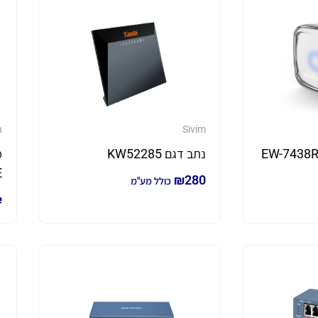
n
Sivim
טווח דגם EW-7438RPn
נתב דגם KW52285
E
₪
280
כולל מע"מ
e