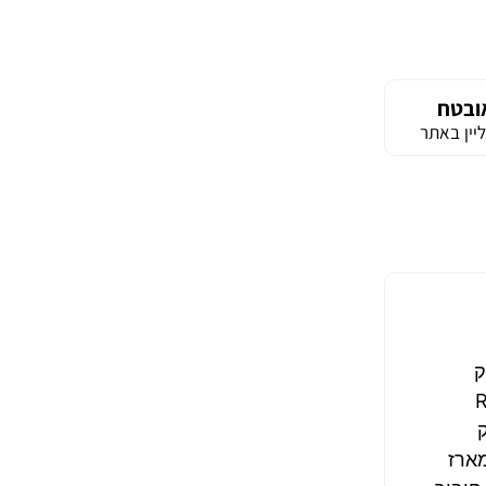
ובטח
יין באתר
ק
מצעות חיבור RS232
ארז