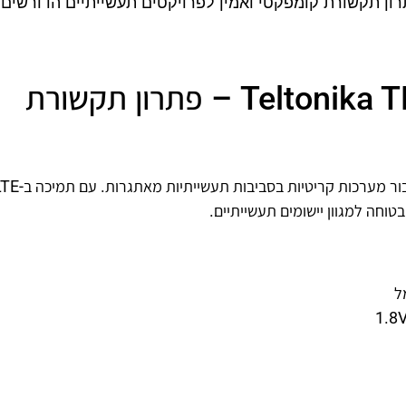
ל פס DIN קיר או משטח. פתרון תקשורת קומפקטי ואמין לפרויקטים תעשייתיים הדורשי
מודם סלולרי תעשייתי Teltonika TRM240 – פתרון תקשורת
ה-TRM240 הוא מודם סלולרי תעשייתי מתקדם, המיו