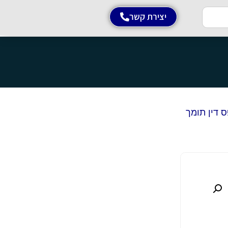
יצירת קשר
TRM142 התקנה על פס דין תומך