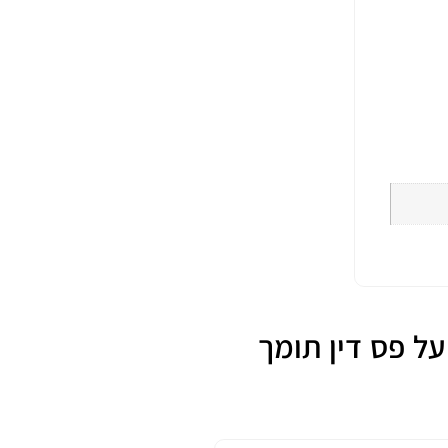
י מוקשח 4G LTE דגם TRM142 התקנה על פס דין תומך