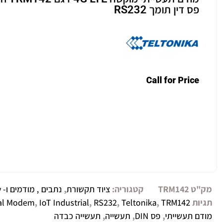
פס דין תומך RS232
Call for Price
מק"ט
TRM142
קטגוריה:
ציוד תקשורת
,
נתבים , מודמים ו- Gateway
תגיות
TRM142
,
Teltonika
,
RS232
,
IoT Industrial
,
ial Modem
מודם תעשייתי
,
פס DIN
,
תעשייה
,
תעשייה כבדה