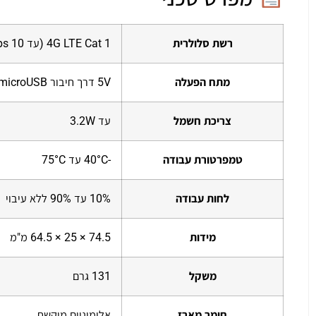
רשת סלולרית
4G LTE Cat 1 (עד 10 Mbps הורדה, 5 Mbps העלאה), 3G, 2G
מתח הפעלה
5V דרך חיבור microUSB
צריכת חשמל
עד 3.2W
טמפרטורת עבודה
-40°C עד 75°C
לחות עבודה
10% עד 90% ללא עיבוי
מידות
74.5 × 25 × 64.5 מ"מ
משקל
131 גרם
חומר מארז
אלומיניום מוקשח