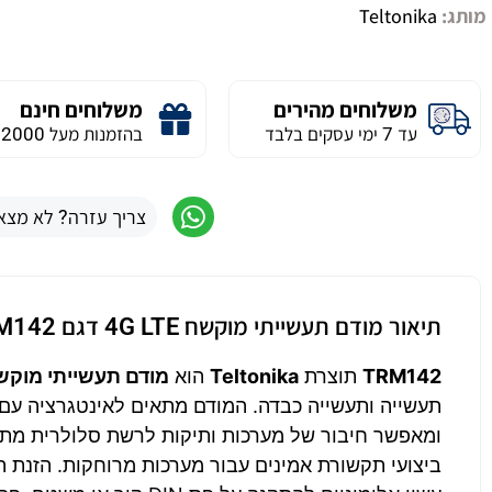
מותג:
Teltonika
משלוחים מהירים
משלוחים חינם
עד 7 ימי עסקים בלבד
בהזמנות מעל 2000 ש״ח
צריך עזרה? לא מצא
תיאור מודם תעשייתי מוקשח 4G LTE דגם TRM142 התקנה על פס דין תומך RS232
TRM142
תוצרת
Teltonika
הוא
מודם תעשייתי מוקשח LTE
ומאפשר חיבור של מערכות ותיקות לרשת סלולרית מת
ביצועי תקשורת אמינים עבור מערכות מרוחקות. הזנת