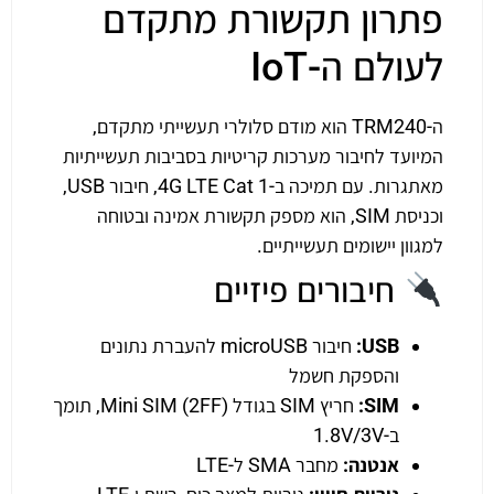
פתרון תקשורת מתקדם
לעולם ה-IoT
ה-TRM240 הוא מודם סלולרי תעשייתי מתקדם,
המיועד לחיבור מערכות קריטיות בסביבות תעשייתיות
מאתגרות. עם תמיכה ב-4G LTE Cat 1, חיבור USB,
וכניסת SIM, הוא מספק תקשורת אמינה ובטוחה
למגוון יישומים תעשייתיים.
חיבורים פיזיים
USB:
חיבור microUSB להעברת נתונים
והספקת חשמל
SIM:
חריץ SIM בגודל Mini SIM (2FF), תומך
ב-1.8V/3V
אנטנה:
מחבר SMA ל-LTE