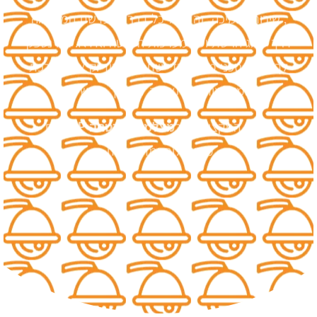
, שירות ותמיכה. זה כולל כל דבר מ-עדשת המצלמה
דרך מתג הרשת ועד מערכות הקלטה וNVR. אנו נספק
לך מידע טכני מלא בכדי שתרכוש בידיוק את מערכת
המצלמות המתאימה לצרכיך האישים!
אנחנו המקצוענים ב
מצלמות אבטחה IP
ורשת
משוכללות ומתקדמות.