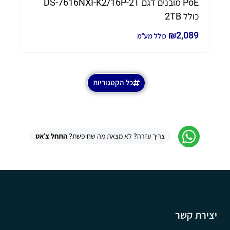
PoE מובנים דגם DS-7616NXI-K2/16P-2T
70
כולל 2TB
80
₪
2,089
כולל מע"מ
כל הקטגוריות
צריך עזרה? לא מצאת מה שחיפשת?
התחל צ'אט
יצירת קשר