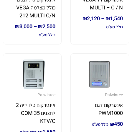
MULTI – C / N
כולל מצלמה VEGA
212 MULTI C/N
₪
2,120
–
₪
1,540
₪
3,000
–
₪
2,500
כולל מע"מ
כולל מע"מ
Palwintec
Palwintec
אינטרקום דגם
אינטרקום טלוויזיה 2
PWM1000
לחצנים COM 35
KTV/C
₪
450
כולל מע"מ
₪
1,650