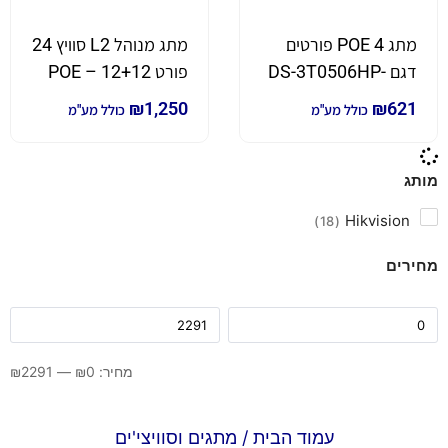
מתג POE 4 פורטים
מתג מנוהל L2 סוויץ 24
דגם DS-3T0506HP-
פורט 12+12 POE –
E/HS לתנאי חוץ
HPE Aruba Instant
₪
1,250
₪
621
כולל מע"מ
כולל מע"מ
On 1830 Smart 24G
2SFP PoE+ 195W
Switch
מותג
Hikvision
18
מחירים
מחיר:
0
₪
—
2291
₪
עמוד הבית
/ מתגים וסוויצי'ים