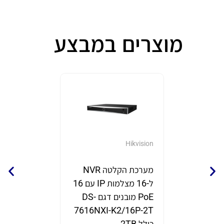
מוצרים במבצע
GrandStream
Hikvision
מערכת הקלטה NVR
נקודת 
ל-16 מצלמות IP עם 16
תוצרת eam
PoE מובנים דגם DS-
דגם GWN7670
7616NXI-K2/16P-2T
₪
690
₪
980
כ
כולל 2TB