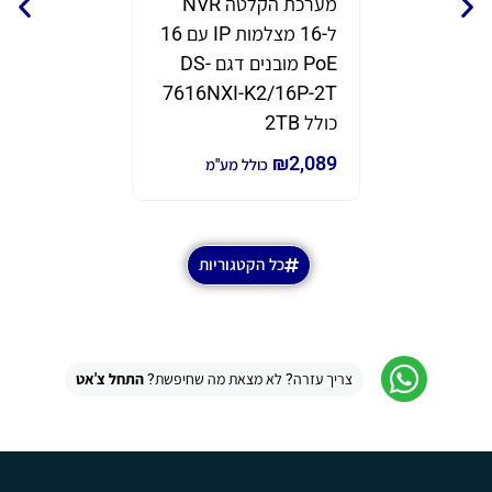
מערכת הקלטה NVR
נקודת 
ל-16 מצלמות IP עם 16
תוצרת eam
PoE מובנים דגם DS-
דגם GWN7670
7616NXI-K2/16P-2T
₪
690
₪
980
כ
כולל 2TB
₪
2,089
כולל מע"מ
כל הקטגוריות
צריך עזרה? לא מצאת מה שחיפשת?
התחל צ'אט