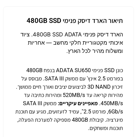
תיאור הארד דיסק פנימי 480GB SSD
הארד דיסק פנימי 480GB SSD ADATA. ציוד
איכותי מקטגוריית חלקי מחשב — אחריות
ומשלוח מהיר לכל הארץ.
כונן SSD פנימי ADATA SU650 בנפח 480GB
בפורמט 2.5 אינץ' עם ממשק SATA III. מבוסס על
זיכרון 3D NAND לביצועים יציבים ואורך חיים ממושך.
מהירות קריאה עד 520MB/s ומהירות כתיבה עד
450MB/s.
מאפיינים עיקריים:
ממשק SATA III
6Gb/s, פורמט 2.5", עמיד לזעזועים, מגיע עם תוכנת
מיגרציה. קיבולת 480GB מספיקה למערכת הפעלה,
תוכנות ומשחקים.