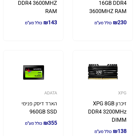
DDR4 3600MHZ
16GB DDR4
RAM
3600MHZ RAM
₪
143
₪
230
כולל מע"מ
כולל מע"מ
ADATA
XPG
זיכרון XPG 8GB
הארד דיסק פנימי
960GB SSD
DDR4 3200MHz
DIMM
₪
355
כולל מע"מ
₪
138
כולל מע"מ