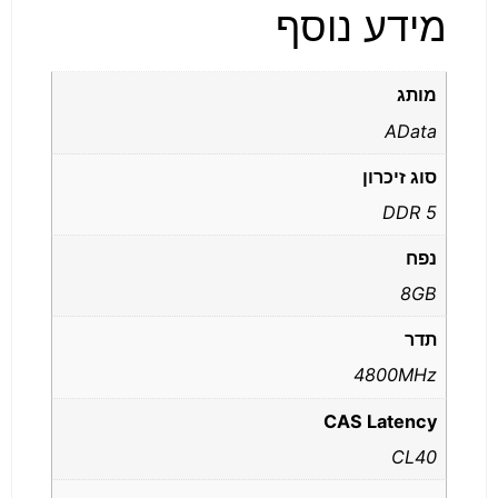
מידע נוסף
מותג
AData
סוג זיכרון
DDR 5
נפח
8GB
תדר
4800MHz
CAS Latency
CL40