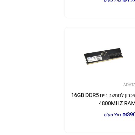
כולל מע"מ
ADAT
זיכרון למחשב נייח 16GB DDR5
4800MHZ RA
₪
39
כולל מע"מ