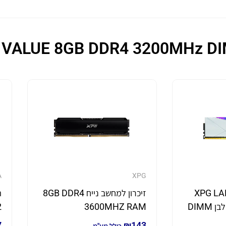
A
XPG
XPG LANCE
זיכרון למחשב נייח 8GB DDR4
2
3600MHZ RAM
7
₪
143