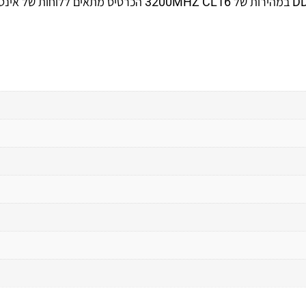
כרטיס זיכרון למחשב נייח בעל נפח של 8GB סוג הכרטיס DDR-4 במהירות של 3200MHZ CL16 הכרטיס מתאים ללוחו