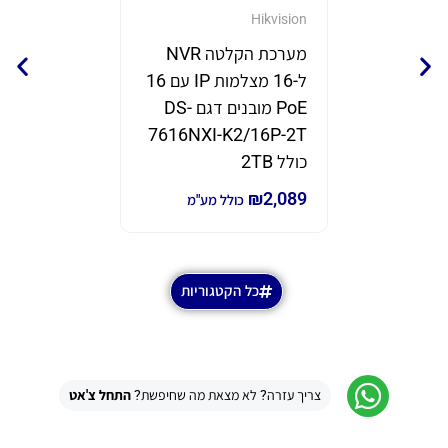
GrandStream
Hikvision
מערכת הקלטה NVR
נקודת 
ל-16 מצלמות IP עם 16
תוצרת eam
PoE מובנים דגם DS-
דגם GWN7670
7616NXI-K2/16P-2T
₪
690
₪
980
כ
כולל 2TB
₪
2,089
כולל מע"מ
כל הקטגוריות
צריך עזרה? לא מצאת מה שחיפשת?
התחל צ'אט