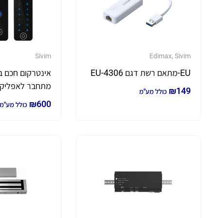
Sivim
Edimax
,
Sivim
EU-מתאם רשת דגם EU-4306
אינטרקום חכם ב
מתחבר לאפליקצ
₪
149
כולל מע"מ
₪
600
כולל מע"מ