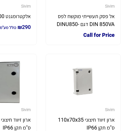
Sivim
Sivim
אל פסק תעשייתי מוקשח לפס
אלקטרומגנט 300 קילו
DIN 850VA דגם DINU850-
₪
290
כולל מע"מ
01 Advice DIN Rail UPS
Call for Price
Sivim
Sivim
ארון זיווד חיצוני 110x70x35
ס"מ תקן IP66
ס"מ תקן IP66