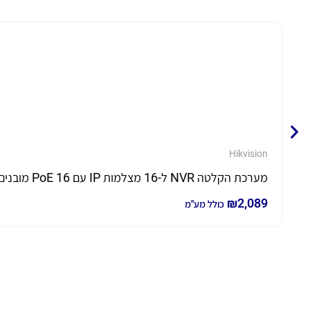
Hikvision
מערכת הקלטה NVR ל-16 מצלמות IP עם 16 PoE מובנים דגם DS-7616NXI-K2/16P-2T כולל 2TB
₪
2,089
כולל מע"מ