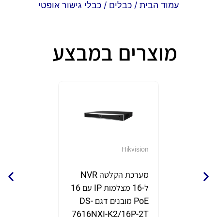
עמוד הבית
/
כבלים
/ כבלי גישור אופטי
מוצרים במבצע
GrandStream
Hikvision
מערכת הקלטה NVR
נקודת 
ל-16 מצלמות IP עם 16
תוצרת eam
PoE מובנים דגם DS-
דגם GWN7670
7616NXI-K2/16P-2T