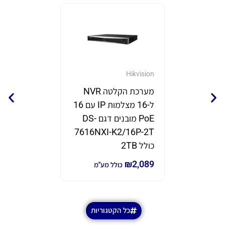
GrandStream
Hikvision
מערכת הקלטה NVR
נקודת 
ל-16 מצלמות IP עם 16
תוצרת eam
PoE מובנים דגם DS-
דגם GWN7670
7616NXI-K2/16P-2T
₪
690
₪
980
כ
כולל 2TB
₪
2,089
כולל מע"מ
כל הקטגוריות