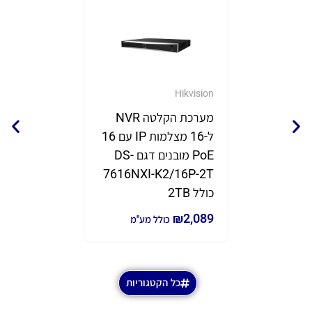
GrandStream
Hikvision
מערכת הקלטה NVR
נקודת 
ל-16 מצלמות IP עם 16
תוצרת eam
PoE מובנים דגם DS-
דגם GWN7670
7616NXI-K2/16P-2T
₪
690
₪
980
כ
כולל 2TB
₪
2,089
כולל מע"מ
כל הקטגוריות