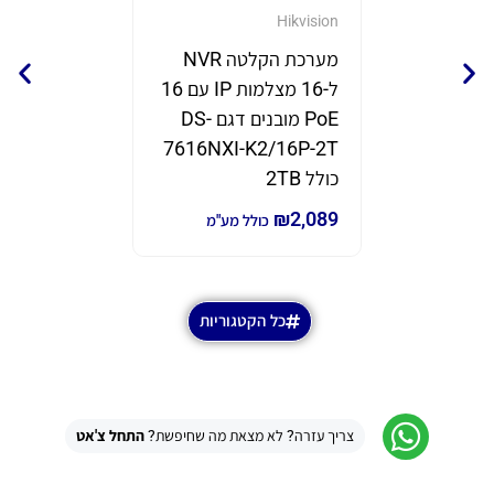
GrandStream
Hikvision
מערכת הקלטה NVR
נקודת 
ל-16 מצלמות IP עם 16
תוצרת eam
PoE מובנים דגם DS-
דגם GWN7670
7616NXI-K2/16P-2T
₪
690
₪
980
כ
כולל 2TB
₪
2,089
כולל מע"מ
כל הקטגוריות
צריך עזרה? לא מצאת מה שחיפשת?
התחל צ'אט