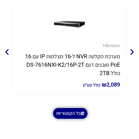
eam
Hikvision
מערכת הקלטה NVR ל-16 מצלמות IP עם 16
PoE מובנים דגם DS-7616NXI-K2/16P-2T
70
כולל 2TB
80
₪
2,089
כולל מע"מ
כל הקטגוריות