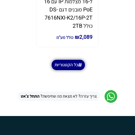
ל-16 מצלמות IP עם 16
תוצרת eam
PoE מובנים דגם DS-
דגם GWN7670
7616NXI-K2/16P-2T
₪
690
₪
980
כ
כולל 2TB
₪
2,089
כולל מע"מ
כל הקטגוריות
צריך עזרה? לא מצאת מה שחיפשת?
התחל צ'אט