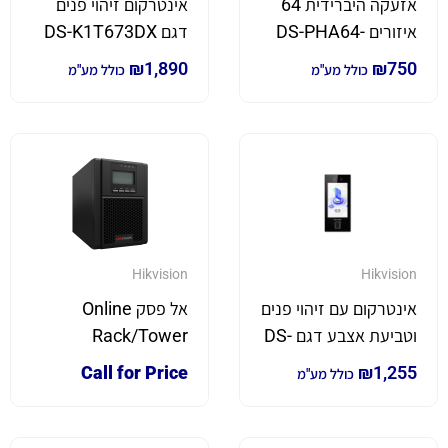
אזעקה היברידית 64
אינטרקום זיהוי פנים
איזורים DS-PHA64-
דגם DS-K1T673DX
LP
₪
1,890
₪
750
כולל מע"מ
כולל מע"מ
Hikvision
Hikvision
אינטרקום עם זיהוי פנים
אל פסק Online
וטביעת אצבע דגם DS-
Rack/Tower
1000VA / 900W DS-
K1T344MBFWX-E1
Call for Price
₪
1,255
כולל מע"מ
UPS01K24-R/TS(O-
STD)/EU/IEC